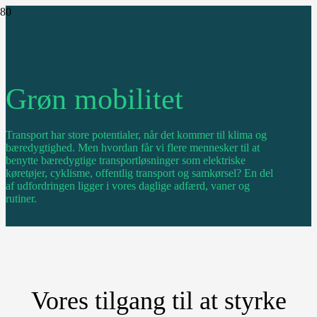
Grøn mobilitet
Transport har store potentialer, når det kommer til klima og
bæredygtighed. Men hvordan får vi flere mennesker til at
benytte bæredygtige transportløsninger som elektriske
køretøjer, cyklisme, offentlig transport og samkørsel? En del
af udfordringen ligger i vores daglige adfærd, vaner og
rutiner.
Vores tilgang til at styrke