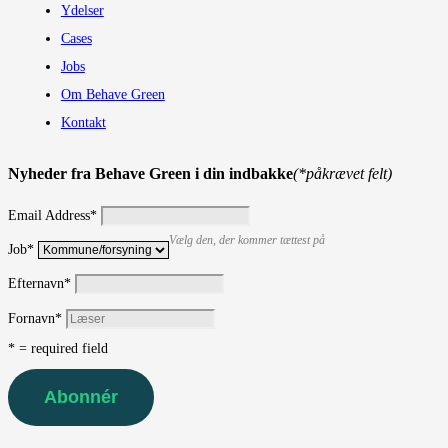
Ydelser
Cases
Jobs
Om Behave Green
Kontakt
Nyheder fra Behave Green i din indbakke
(*påkrævet felt)
Email Address
*
Vælg den, der kommer tættest på
Job
*
Efternavn
*
Fornavn
*
* = required field