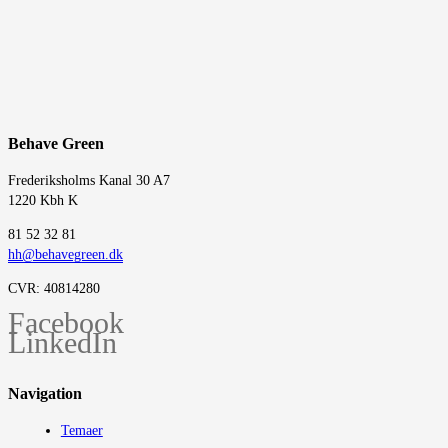
Behave Green
Frederiksholms Kanal 30 A7
1220 Kbh K
‭81 52 32 81‬
hh@behavegreen.dk
CVR: 40814280
Facebook
LinkedIn
Navigation
Temaer