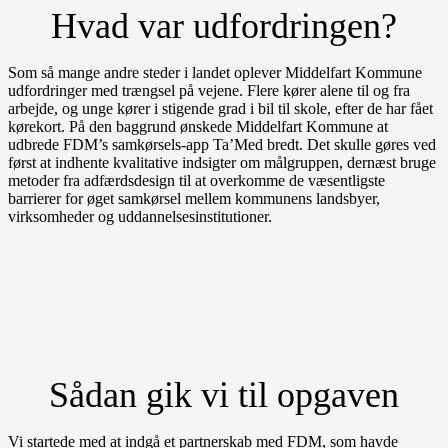
Hvad var udfordringen?
Som så mange andre steder i landet oplever Middelfart Kommune
udfordringer med trængsel på vejene. Flere kører alene til og fra
arbejde, og unge kører i stigende grad i bil til skole, efter de har fået
kørekort. På den baggrund ønskede Middelfart Kommune at
udbrede FDM’s samkørsels-app Ta’Med bredt. Det skulle gøres ved
først at indhente kvalitative indsigter om målgruppen, dernæst bruge
metoder fra adfærdsdesign til at overkomme de væsentligste
barrierer for øget samkørsel mellem kommunens landsbyer,
virksomheder og uddannelsesinstitutioner.
Sådan gik vi til opgaven
Vi startede med at indgå et partnerskab med FDM, som havde