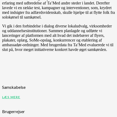
erfaring med udbredelse af Ta’Med andre steder i landet. Derefter
lavede vi en række test, kampagner og interventioner, som, krydret
med indsigter fra adfærdsvidenskab, skulle hjælpe til at flytte folk fra
solokørsel til samkørsel.
Vi gik i den forbindelse i dialog diverse lokaludvalg, virksomheder
og uddannelsesinstitutioner. Sammen planlagde og udførte vi
lanceringer af platformen med alt hvad det indebærer af flyers,
plakater, oplæg, SoMe-opslag, konkurrencer og etablering af
ambassadør-ordninger. Med brugerdata fra Ta’Med evaluerede vi til
slut på, hvor meget initiativerne konkret havde øget samkørslen.
Samskabelse
LÆS MERE
Brugerrejser