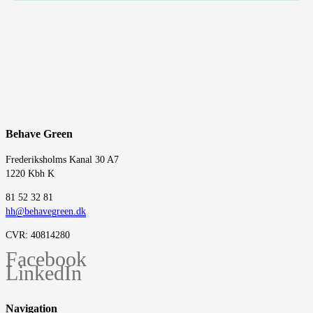
Behave Green
Frederiksholms Kanal 30 A7
1220 Kbh K
‭81 52 32 81‬
hh@behavegreen.dk
CVR: 40814280
Facebook
LinkedIn
Navigation