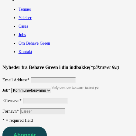
Temaer
Ydelser
Cases
Jobs
Om Behave Green
Kontakt
Nyheder fra Behave Green i din indbakke
(*påkrævet felt)
Email Address
*
Vælg den, der kommer tættest på
Job
*
Efternavn
*
Fornavn
*
* = required field