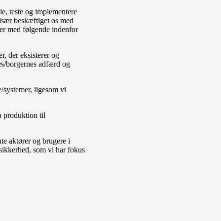
le, teste og implementere
især beskæftiget os med
jer med følgende indenfor
r, der eksisterer og
nes/borgernes adfærd og
e/systemer, ligesom vi
 produktion til
te aktører og brugere i
 sikkerhed, som vi har fokus