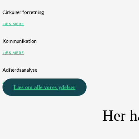
Cirkulær forretning
LÆS MERE
Kommunikation
LÆS MERE
Adfærdsanalyse
LÆS MERE
Læs om alle vores ydelser
Her h