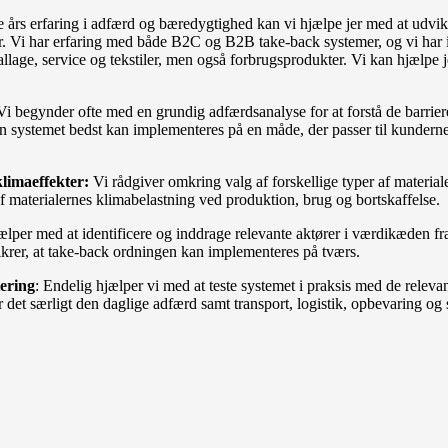
års erfaring i adfærd og bæredygtighed kan vi hjælpe jer med at udvik
r. Vi har erfaring med både B2C og B2B take-back systemer, og vi har 
llage, service og tekstiler, men også forbrugsprodukter.
Vi kan hjælpe 
Vi begynder ofte med en grundig adfærdsanalyse for at forstå de barriere
an systemet bedst kan implementeres på en måde, der passer til kunder
klimaeffekter:
Vi rådgiver omkring valg af forskellige typer af material
af materialernes klimabelastning ved produktion, brug og bortskaffelse.
ælper med at identificere og inddrage relevante aktører i værdikæden fra
 sikrer, at take-back ordningen kan implementeres på tværs.
ering
: Endelig hjælper vi med at teste systemet i praksis med de relevan
det særligt den daglige adfærd samt transport, logistik, opbevaring og