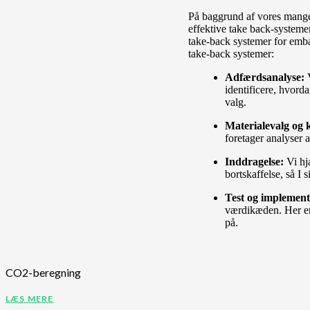
På baggrund af vores mange 
effektive take back-systeme
take-back systemer for emba
take-back systemer:
Adfærdsanalyse:
identificere, hvord
valg.
Materialevalg og 
foretager analyser 
Inddragelse:
Vi hj
bortskaffelse, så I
Test og implement
værdikæden. Her er 
på.
CO2-beregning
LÆS MERE