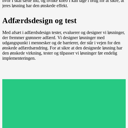
hvor I skal sætte ind, og hvilke kneb I kan tage i brug for at sikre, at
jeres løsning har den ønskede effekt.
Adfærdsdesign og test
Med afsæt i adfærdsdesign tester, evaluerer og designer vi løsninger,
der fremmer grønnere adfærd. Vi designer løsninger med
udgangspunkt i mennesker og de barrierer, der står i vejen for den
ønskede adfærdsændring. For at sikre at den designede løsning har
den ønskede virkning, tester og tilpasser vi løsninger før endelig
implementeringen.