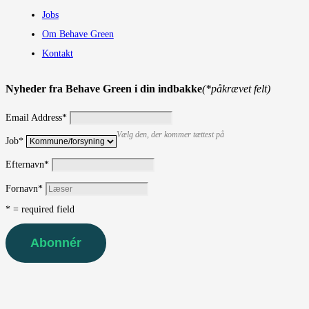
Jobs
Om Behave Green
Kontakt
Nyheder fra Behave Green i din indbakke
(*påkrævet felt)
Email Address
*
Vælg den, der kommer tættest på
Job
*
Efternavn
*
Fornavn
*
* = required field