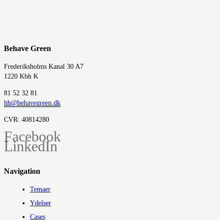
Behave Green
Frederiksholms Kanal 30 A7
1220 Kbh K
‭81 52 32 81‬
hh@behavegreen.dk
CVR: 40814280
Facebook
LinkedIn
Navigation
Temaer
Ydelser
Cases