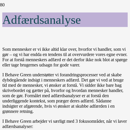
Adfærdsanalyse
Som mennesker er vi ikke altid klar over, hvorfor vi handler, som vi
gør – og vi har endda en tendens til at overvurdere vores egne evner.
For at forstå menneskers adfærd er det derfor ikke nok blot at spørge
eller tage brugernes udsagn for gode varer.
I Behave Green understøtter vi forandringsprocesser ved at skabe
dybdegående indsigt i menneskers adfærd. Det gør vi ved at bruge
tid med de mennesker, vi ønsker at forstå. Vi sidder ikke bare bag
skrivebordet og gætter på, hvorfor og hvordan mennesker handler,
som de gør. Formålet med adfærdsanalyser er at forstå den
underliggende kontekst, som præger deres adfærd. Sådanne
indsigter er afgørende, hvis vi ønsker at skubbe adfærden i en
grønnere retning.
I Behave Green arbejder vi særligt med 3 fokusområder, når vi laver
adfærdsanalyser: