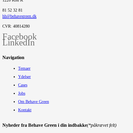
1220 Kbh K
‭81 52 32 81‬
hh@behavegreen.dk
CVR: 40814280
Facebook
LinkedIn
Navigation
Temaer
Ydelser
Cases
Jobs
Om Behave Green
Kontakt
Nyheder fra Behave Green i din indbakke
(*påkrævet felt)