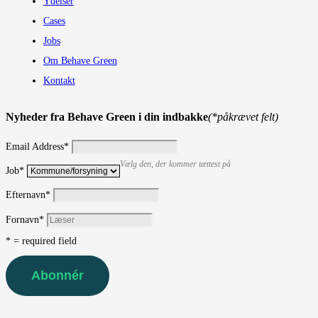
Ydelser
Cases
Jobs
Om Behave Green
Kontakt
Nyheder fra Behave Green i din indbakke
(*påkrævet felt)
Email Address
*
Vælg den, der kommer tættest på
Job
*
Efternavn
*
Fornavn
*
* = required field