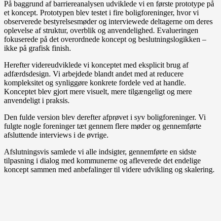
På baggrund af barriereanalysen udviklede vi en første prototype på
et koncept. Prototypen blev testet i fire boligforeninger, hvor vi
observerede bestyrelsesmøder og interviewede deltagerne om deres
oplevelse af struktur, overblik og anvendelighed. Evalueringen
fokuserede på det overordnede koncept og beslutningslogikken –
ikke på grafisk finish.
Herefter videreudviklede vi konceptet med eksplicit brug af
adfærdsdesign. Vi arbejdede blandt andet med at reducere
kompleksitet og synliggøre konkrete fordele ved at handle.
Konceptet blev gjort mere visuelt, mere tilgængeligt og mere
anvendeligt i praksis.
Den fulde version blev derefter afprøvet i syv boligforeninger. Vi
fulgte nogle foreninger tæt gennem flere møder og gennemførte
afsluttende interviews i de øvrige.
Afslutningsvis samlede vi alle indsigter, gennemførte en sidste
tilpasning i dialog med kommunerne og afleverede det endelige
koncept sammen med anbefalinger til videre udvikling og skalering.