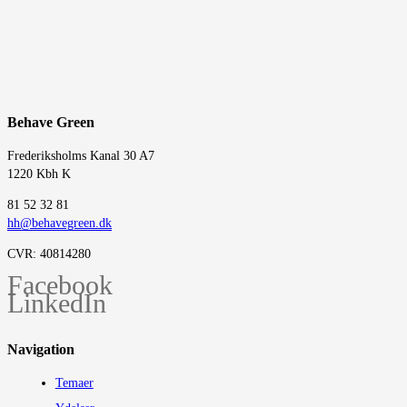
Behave Green
Frederiksholms Kanal 30 A7
1220 Kbh K
‭81 52 32 81‬
hh@behavegreen.dk
CVR: 40814280
Facebook
LinkedIn
Navigation
Temaer