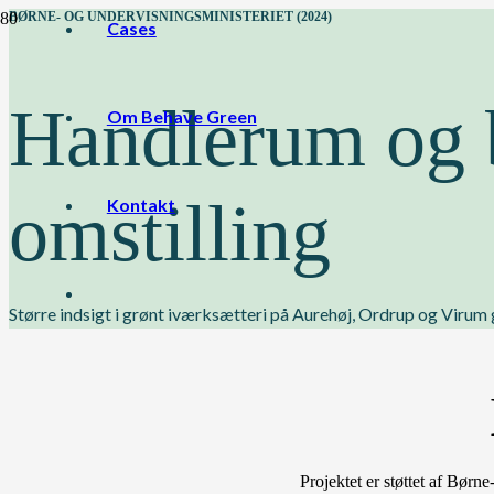
BØRNE- OG UNDERVISNINGSMINISTERIET (2024)
Cases
Handlerum og 
Om Behave Green
omstilling
Kontakt
Større indsigt i grønt iværksætteri på Aurehøj, Ordrup og Viru
Projektet er støttet af Bør