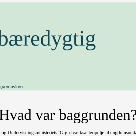
bæredygtig
m gymnasium.
Hvad var baggrunden
ne- og Undervisningsministeriets ‘Grøn Iværksætteripulje til ungdomsudd