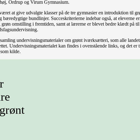
rehøj, Ordrup og Virum Gymnasium.
æret at give udvalgte klasser på de tre gymnasier en introduktion til gr
bæredygtige bundlinjer. Succeskriterierne indebar også, at eleverne er b
grøn omstilling i fremtiden, samt at lærerne er blevet bedre klædt på ti
ndsfagsundervisning.
en samling undervisningsmaterialer om grønt iværksætteri, som alle lande
tet. Undervisningsmaterialet kan findes i ovenstående links, og det er ti
 som kilde.
r
re
 grønt