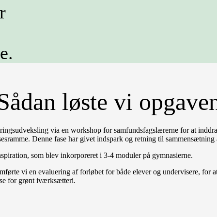
r
e.
Sådan løste vi opgave
rfaringsudveksling via en workshop for samfundsfagslærerne for at indd
sesramme. Denne fase har givet indspark og retning til sammensætning 
nspiration, som blev inkorporeret i 3-4 moduler på gymnasierne.
førte vi en evaluering af forløbet for både elever og undervisere, for at 
else for grønt iværksætteri.