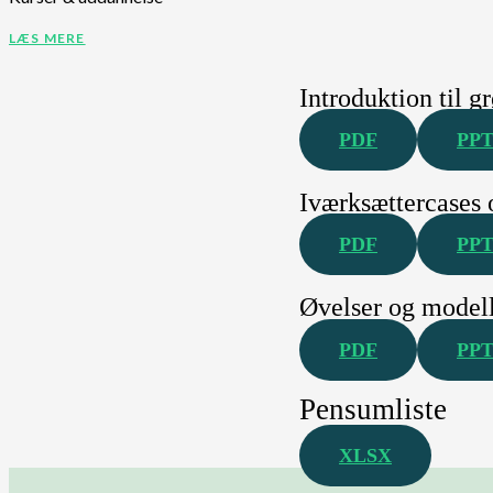
LÆS MERE
Introduktion til g
PDF
PP
Iværksættercases 
PDF
PP
Øvelser og model
PDF
PP
Pensumliste
XLSX