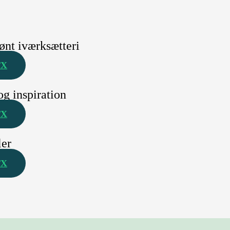
rønt iværksætteri
TX
og inspiration
TX
ler
TX