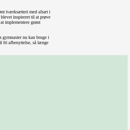
ønt iværksætteri med afsæt i
levet inspireret til at prøve
l at implementere grønt
ts gymnasier nu kan bruge i
l fri afbenyttelse, så længe