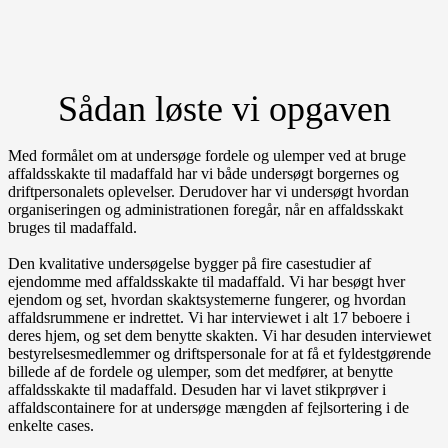
Sådan løste vi opgaven
Med formålet om at undersøge fordele og ulemper ved at bruge
affaldsskakte til madaffald har vi både undersøgt borgernes og
driftpersonalets oplevelser. Derudover har vi undersøgt hvordan
organiseringen og administrationen foregår, når en affaldsskakt
bruges til madaffald.
Den kvalitative undersøgelse bygger på fire casestudier af
ejendomme med affaldsskakte til madaffald. Vi har besøgt hver
ejendom og set, hvordan skaktsystemerne fungerer, og hvordan
affaldsrummene er indrettet. Vi har interviewet i alt 17 beboere i
deres hjem, og set dem benytte skakten. Vi har desuden interviewet
bestyrelsesmedlemmer og driftspersonale for at få et fyldestgørende
billede af de fordele og ulemper, som det medfører, at benytte
affaldsskakte til madaffald. Desuden har vi lavet stikprøver i
affaldscontainere for at undersøge mængden af fejlsortering i de
enkelte cases.