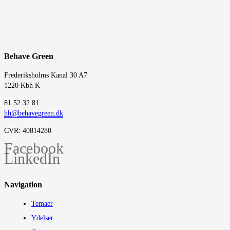
Behave Green
Frederiksholms Kanal 30 A7
1220 Kbh K
‭81 52 32 81‬
hh@behavegreen.dk
CVR: 40814280
Facebook
LinkedIn
Navigation
Temaer
Ydelser