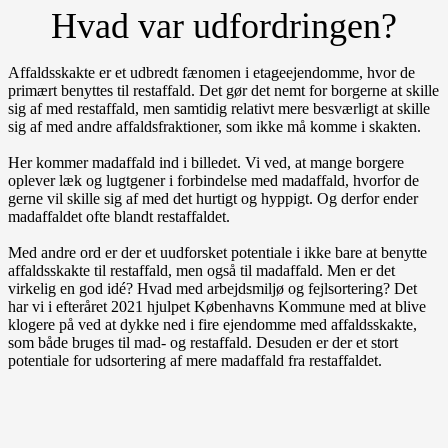
Hvad var udfordringen?
Affaldsskakte er et udbredt fænomen i etageejendomme, hvor de
primært benyttes til restaffald. Det gør det nemt for borgerne at skille
sig af med restaffald, men samtidig relativt mere besværligt at skille
sig af med andre affaldsfraktioner, som ikke må komme i skakten.
Her kommer madaffald ind i billedet. Vi ved, at mange borgere
oplever læk og lugtgener i forbindelse med madaffald, hvorfor de
gerne vil skille sig af med det hurtigt og hyppigt. Og derfor ender
madaffaldet ofte blandt restaffaldet.
Med andre ord er der et uudforsket potentiale i ikke bare at benytte
affaldsskakte til restaffald, men også til madaffald. Men er det
virkelig en god idé? Hvad med arbejdsmiljø og fejlsortering? Det
har vi i efteråret 2021 hjulpet Københavns Kommune med at blive
klogere på ved at dykke ned i fire ejendomme med affaldsskakte,
som både bruges til mad- og restaffald. Desuden er der et stort
potentiale for udsortering af mere madaffald fra restaffaldet.