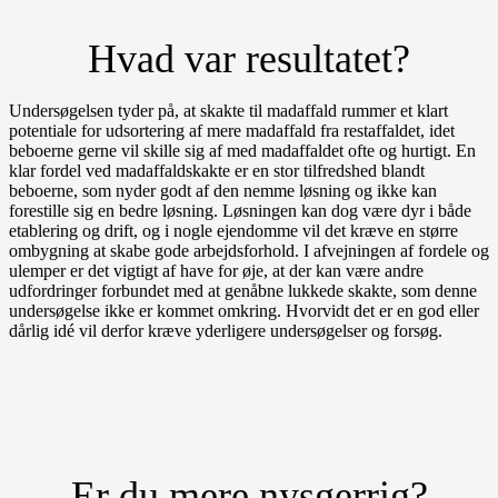
Hvad var resultatet?
Undersøgelsen tyder på, at skakte til madaffald rummer et klart
potentiale for udsortering af mere madaffald fra restaffaldet, idet
beboerne gerne vil skille sig af med madaffaldet ofte og hurtigt. En
klar fordel ved madaffaldskakte er en stor tilfredshed blandt
beboerne, som nyder godt af den nemme løsning og ikke kan
forestille sig en bedre løsning. Løsningen kan dog være dyr i både
etablering og drift, og i nogle ejendomme vil det kræve en større
ombygning at skabe gode arbejdsforhold. I afvejningen af fordele og
ulemper er det vigtigt af have for øje, at der kan være andre
udfordringer forbundet med at genåbne lukkede skakte, som denne
undersøgelse ikke er kommet omkring. Hvorvidt det er en god eller
dårlig idé vil derfor kræve yderligere undersøgelser og forsøg.
Er du mere nysgerrig?