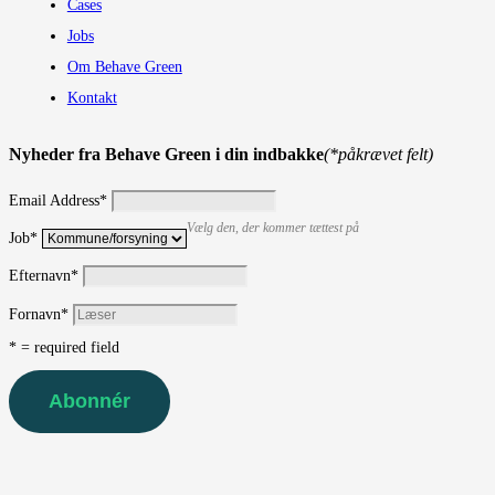
Cases
Jobs
Om Behave Green
Kontakt
Nyheder fra Behave Green i din indbakke
(*påkrævet felt)
Email Address
*
Vælg den, der kommer tættest på
Job
*
Efternavn
*
Fornavn
*
* = required field