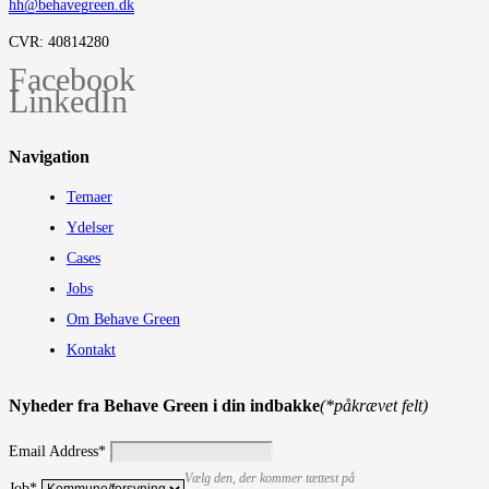
hh@behavegreen.dk
CVR: 40814280
Facebook
LinkedIn
Navigation
Temaer
Ydelser
Cases
Jobs
Om Behave Green
Kontakt
Nyheder fra Behave Green i din indbakke
(*påkrævet felt)
Email Address
*
Vælg den, der kommer tættest på
Job
*