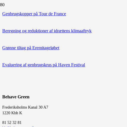
Genbrugskopper på Tour de France
Beregning og reduktioner af idrættens klimaaftryk
Grønne tiltag på Eremitageløbet
Evaluering af genbrugskrus på Haven Festival
Behave Green
Frederiksholms Kanal 30 A7
1220 Kbh K
‭81 52 32 81‬