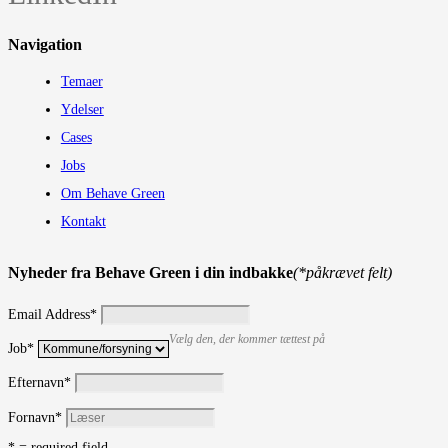
Navigation
Temaer
Ydelser
Cases
Jobs
Om Behave Green
Kontakt
Nyheder fra Behave Green i din indbakke
(*påkrævet felt)
Email Address
*
Vælg den, der kommer tættest på
Job
*
Efternavn
*
Fornavn
*
* = required field