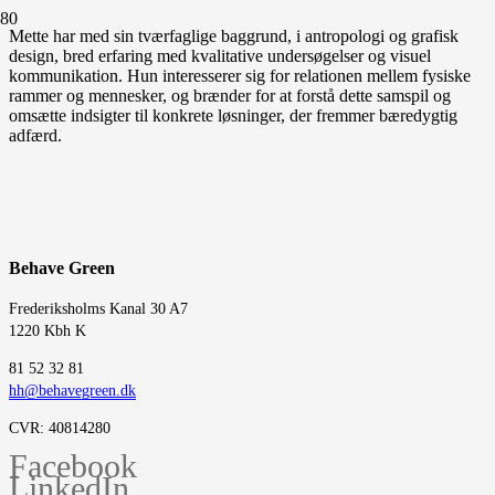
Mette har med sin tværfaglige baggrund, i antropologi og grafisk
design, bred erfaring med kvalitative undersøgelser og visuel
kommunikation. Hun interesserer sig for relationen mellem fysiske
rammer og mennesker, og brænder for at forstå dette samspil og
omsætte indsigter til konkrete løsninger, der fremmer bæredygtig
adfærd.
Behave Green
Frederiksholms Kanal 30 A7
1220 Kbh K
‭81 52 32 81‬
hh@behavegreen.dk
CVR: 40814280
Facebook
LinkedIn