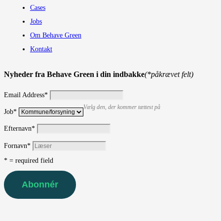
Cases
Jobs
Om Behave Green
Kontakt
Nyheder fra Behave Green i din indbakke
(*påkrævet felt)
Email Address
*
Vælg den, der kommer tættest på
Job
*
Efternavn
*
Fornavn
*
* = required field