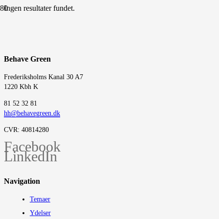
Ingen resultater fundet.
Behave Green
Frederiksholms Kanal 30 A7
1220 Kbh K
‭81 52 32 81‬
hh@behavegreen.dk
CVR: 40814280
Facebook
LinkedIn
Navigation
Temaer
Ydelser